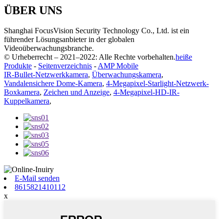
ÜBER UNS
Shanghai FocusVision Security Technology Co., Ltd. ist ein
führender Lösungsanbieter in der globalen
Videoüberwachungsbranche.
© Urheberrecht – 2021–2022: Alle Rechte vorbehalten.
heiße
Produkte
-
Seitenverzeichnis
-
AMP Mobile
IR-Bullet-Netzwerkkamera
,
Überwachungskamera
,
Vandalensichere Dome-Kamera
,
4-Megapixel-Starlight-Netzwerk-
Boxkamera
,
Zeichen und Anzeige
,
4-Megapixel-HD-IR-
Kuppelkamera
,
E-Mail senden
8615821410112
x