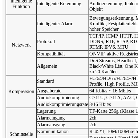
Intelligente
Intelligente Erkennung
Audioerkennung, fehlend
Funktion
Objekt
Bewegungserkennung, Man
Intelligenter Alarm
Konflikt, Festplattenfehl
hoher Speicher
TCP/IP, ICMP, HTTP, 
Protokoll
DDNS, RTP, RTSP, RTC
Netzwerk
RTMP, IPV6, MTU
Kompatibilität
ONVIF, aktive Registrie
Drei Streams, Heartbeat,
Allgemein
Black/White List, One K
zu 20 Kanälen
H.264/H.265/H.264+/H.2
Standard
Profile, High Profile, 
Ausgaberate
64 Kbit/s ~ 16 Mbit/s
Kompression
Audiokomprimierung
G711U, G711A, AAC, 
Audiokomprimierungsrate
8/16 Kbit/s
Lagerung
TF-Karte 256g (Klasse 1
Alarmeingang
2ch
Alarmausgang
2ch
Kommunikation
RJ45*1, 10M/100M selb
Schnittstelle