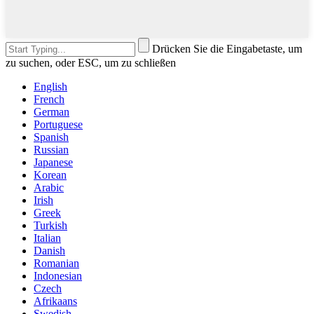
Drücken Sie die Eingabetaste, um
zu suchen, oder ESC, um zu schließen
English
French
German
Portuguese
Spanish
Russian
Japanese
Korean
Arabic
Irish
Greek
Turkish
Italian
Danish
Romanian
Indonesian
Czech
Afrikaans
Swedish