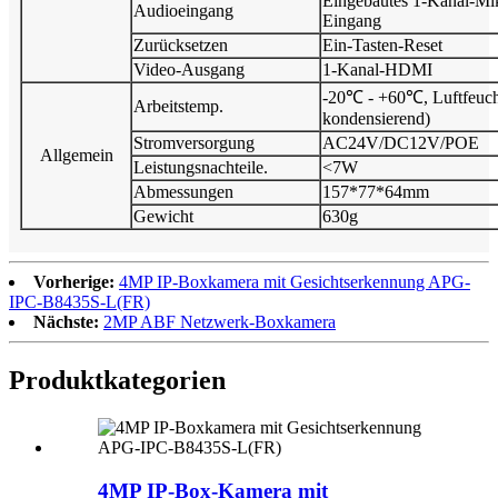
Eingebautes 1-Kanal-Mi
Audioeingang
Eingang
Zurücksetzen
Ein-Tasten-Reset
Video-Ausgang
1-Kanal-HDMI
-20℃ - +60℃, Luftfeucht
Arbeitstemp.
kondensierend)
Stromversorgung
AC24V/DC12V/POE
Allgemein
Leistungsnachteile.
<7W
Abmessungen
157*77*64mm
Gewicht
630g
Vorherige:
4MP IP-Boxkamera mit Gesichtserkennung APG-
IPC-B8435S-L(FR)
Nächste:
2MP ABF Netzwerk-Boxkamera
Produktkategorien
4MP IP-Box-Kamera mit