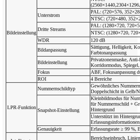
(2560×1440,2304×1296
PAL: (720×576, 352×28
Unterstrom
NTSC: (720×480, 352×2
PAL: (1280×720, 720×5
Dritte Streams
Bildeinstellung
NTSC: (1280×720, 720
WDR
120 dB
Sättigung, Helligkeit, Ko
Bildanpassung
Farbtonanpassung
Privatzonenmaske, Anti-F
Bildeinstellung
Korridormodus, Spiegel
Fokus
ABF, Fokusanpassung du
ROI
4 Bereiche
Gewöhnliches Nummernsc
Nummernschildtyp
Doppelschicht in Gelb/
Kleinbildmodus für Num
für Nummernschild + Gr
LPR-Funktion
Hintergrund
Snapshot-Einstellung
Unterstützt im Hintergru
Erfassungsinformationen,
Genauigkeit
Erfassungsrate ≥ 99 %, 
Bereichseinbruch, Linien