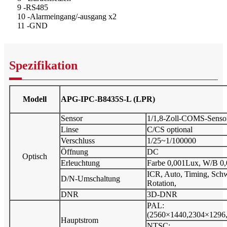
9 -RS485
10 -Alarmeingang/-ausgang x2
11 -GND
Spezifikation
Modell
APG-IPC-B8435S-L (LPR)
Sensor
1/1,8-Zoll-COMS-Senso
Linse
C/CS optional
Verschluss
1/25~1/100000
Öffnung
DC
Optisch
Erleuchtung
Farbe 0,001Lux, W/B 0
ICR, Auto, Timing, Schw
D/N-Umschaltung
Rotation,
DNR
3D-DNR
PAL:
(2560×1440,2304×1296
Hauptstrom
NTSC: