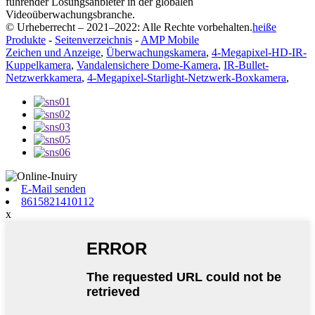
führender Lösungsanbieter in der globalen
Videoüberwachungsbranche.
© Urheberrecht – 2021–2022: Alle Rechte vorbehalten.
heiße
Produkte
-
Seitenverzeichnis
-
AMP Mobile
Zeichen und Anzeige
,
Überwachungskamera
,
4-Megapixel-HD-IR-
Kuppelkamera
,
Vandalensichere Dome-Kamera
,
IR-Bullet-
Netzwerkkamera
,
4-Megapixel-Starlight-Netzwerk-Boxkamera
,
E-Mail senden
8615821410112
x