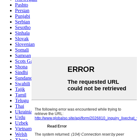
Pashto
Persian
Punjabi
Serbian
Sesotho
Sinhala
Slovak
Slovenian
Somali
Samoan
Scots Gaelic
Shona
Sindhi
Sundanese
Swahili
Tajik
Tamil
Telugu
Thai
Ukrainian
Urdu
Uzbek
Vietnamese
Welsh
Xhosa