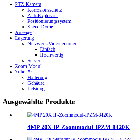
PTZ-Kamera
Korrosionsschutz
Anti-Explosion
Positionierungssystem
Speed ​​Dome
Anzeige
Lagerung
Netzwerk-Videorecorder
Einfach
Hochwertig
Server
Zoom-Modul
Zubehör
Halterung
Gehäuse
Leistung
Ausgewählte Produkte
4MP 20X IP-Zoommodul-IPZM-8420K