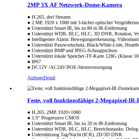
2MP 3X AF Netzwerk-Dome-Kamera
● H.265, drei Streams
● 2 MP, 1920 x 1080 mit 3-facher optischer Vergrößeru
● Unterstützt Smart IR, bis zu 80 m IR-Entfernung
● Unterstützt WDR, BLC, HLC, 3D DNR, Rotation, Verz
● Intelligenter Alarm: Bewegungserkennung, Videomanip
● Unterstützt Passwortschutz, Black/White-Liste, Heartb
● Unterstützt BMP und JPEG-Schnappschuss
● Unterstützt lokale Speicher-TF-Karte 128G (Klasse 10
● IP67
● DC12V /AC24V/POE-Stromversorgung
Anfrage
Detail
Feste, voll funktionsfähige 2-Megapixel-I
● H.265, 2MP, 1920×1080
● 1/3″ Progressive CMOS
● Unterstützt Smart IR, bis zu 20 m IR-Entfernung
● Unterstützt WDR, BLC, HLC, Bereichsmaske, Defog
● Unterstützung Tag/Nacht (ICR), 2D/3D DNR.