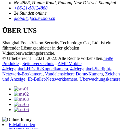
Nr. 4888, Hunan Road, Pudong New District, Shanghai
+86-21-58124888
24 Stunden online
global@focusvision.cn
ÜBER UNS
Shanghai FocusVision Security Technology Co., Ltd. ist ein
führender Lösungsanbieter in der globalen
Videoüberwachungsbranche.
© Urheberrecht – 2021–2022: Alle Rechte vorbehalten.
heiße
Produkte
-
Seitenverzeichnis
-
AMP Mobile
4-Megapixel-HD-IR-Kuppelkamera
,
4-Megapixel-Starlight-
Netzwerk-Boxkamera
,
Vandalensichere Dome-Kamera
,
Zeichen
und Anzeige
,
IR-Bullet-Netzwerkkamera
,
Überwachungskamera
,
E-Mail senden