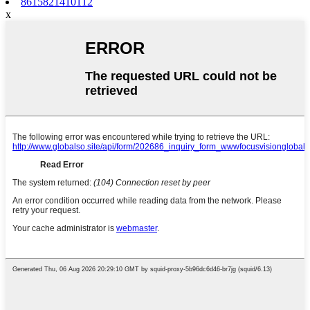
8615821410112
x