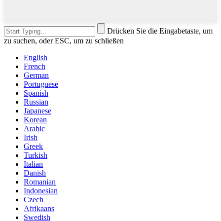
Drücken Sie die Eingabetaste, um
zu suchen, oder ESC, um zu schließen
English
French
German
Portuguese
Spanish
Russian
Japanese
Korean
Arabic
Irish
Greek
Turkish
Italian
Danish
Romanian
Indonesian
Czech
Afrikaans
Swedish