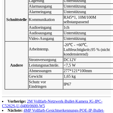
Lagerung
Unterstützung
Alarmausgang
Unterstützung
Alarmeingang
Unterstützung
RJ45*1, 10M/100M
Schnittstelle
Kommunikation
selbstanpassend
Audioeingang
1ch
Audioausgang
Unterstützung
Video-Ausgang
Unterstützung
-20℃ - +60℃,
Arbeitstemp.
Luftfeuchtigkeit≤95 % (nicht
kondensierend)
Stromversorgung
DC12V
Andere
Leistungsnachteile.
<7,5 W
Abmessungen
277*121*100mm
Gewicht
1,65 kg
Schutz vor
IP67
Eindringen
Vorherige:
2M Vollfarb-Netzwerk-Bullet-Kamera JG-IPC-
C5262S-U-0400/0600-W5
Nächste:
4MP Vollfarb-Gesichtserkennungs-POE-IP-Bullet-