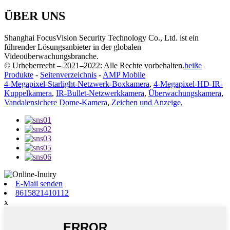
ÜBER UNS
Shanghai FocusVision Security Technology Co., Ltd. ist ein
führender Lösungsanbieter in der globalen
Videoüberwachungsbranche.
© Urheberrecht – 2021–2022: Alle Rechte vorbehalten.
heiße
Produkte
-
Seitenverzeichnis
-
AMP Mobile
4-Megapixel-Starlight-Netzwerk-Boxkamera
,
4-Megapixel-HD-IR-
Kuppelkamera
,
IR-Bullet-Netzwerkkamera
,
Überwachungskamera
,
Vandalensichere Dome-Kamera
,
Zeichen und Anzeige
,
E-Mail senden
8615821410112
x