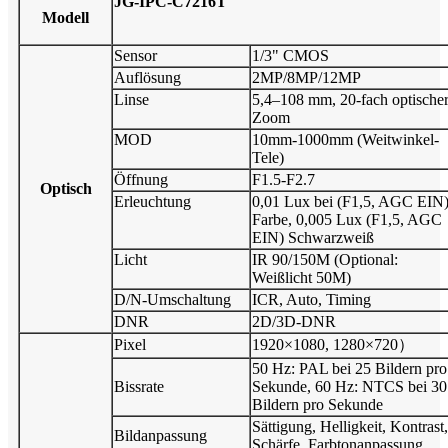
JG-IPC-C7216T
Modell
Sensor
1/3" CMOS
Auflösung
2MP/8MP/12MP
Linse
5,4–108 mm, 20-fach optische
Zoom
MOD
10mm-1000mm (Weitwinkel-
Tele)
Öffnung
F1.5-F2.7
Optisch
Erleuchtung
0,01 Lux bei (F1,5, AGC EIN
Farbe, 0,005 Lux (F1,5, AGC
EIN) Schwarzweiß
Licht
IR 90/150M (Optional:
Weißlicht 50M)
D/N-Umschaltung
ICR, Auto, Timing
DNR
2D/3D-DNR
Pixel
1920×1080, 1280×720）
50 Hz: PAL bei 25 Bildern pro
Bissrate
Sekunde, 60 Hz: NTCS bei 30
Bildern pro Sekunde
Sättigung, Helligkeit, Kontrast,
Bildanpassung
Schärfe, Farbtonanpassung