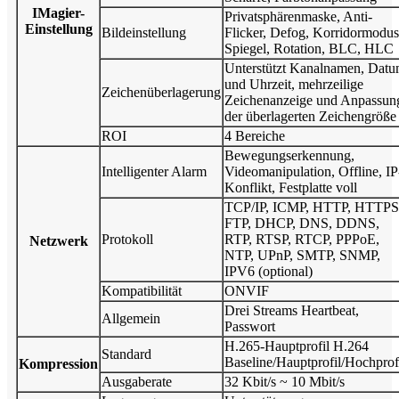
I
Magier-
Privatsphärenmaske, Anti-
Einstellung
Bildeinstellung
Flicker, Defog, Korridormodus
Spiegel, Rotation, BLC, HLC
Unterstützt Kanalnamen, Dat
und Uhrzeit, mehrzeilige
Zeichenüberlagerung
Zeichenanzeige und Anpassun
der überlagerten Zeichengröße
ROI
4 Bereiche
Bewegungserkennung,
Intelligenter Alarm
Videomanipulation, Offline, IP
Konflikt, Festplatte voll
TCP/IP, ICMP, HTTP, HTTPS
FTP, DHCP, DNS, DDNS,
Protokoll
RTP, RTSP, RTCP, PPPoE,
Netzwerk
NTP, UPnP, SMTP, SNMP,
IPV6 (optional)
Kompatibilität
ONVIF
Drei Streams Heartbeat,
Allgemein
Passwort
H.265-Hauptprofil H.264
Standard
Baseline/Hauptprofil/Hochprof
Kompression
Ausgaberate
32 Kbit/s ~ 10 Mbit/s