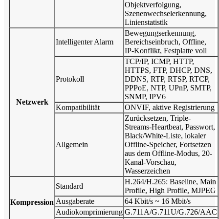
Objektverfolgung,
Szenenwechselerkennung,
Linienstatistik
Bewegungserkennung,
Intelligenter Alarm
Bereichseinbruch, Offline,
IP-Konflikt, Festplatte voll
TCP/IP, ICMP, HTTP,
HTTPS, FTP, DHCP, DNS,
Protokoll
DDNS, RTP, RTSP, RTCP,
PPPoE, NTP, UPnP, SMTP,
SNMP, IPV6
Netzwerk
Kompatibilität
ONVIF, aktive Registrierung
Zurücksetzen, Triple-
Streams-Heartbeat, Passwort,
Black/White-Liste, lokaler
Allgemein
Offline-Speicher, Fortsetzen
aus dem Offline-Modus, 20-
Kanal-Vorschau,
Wasserzeichen
H.264/H.265: Baseline, Main
Standard
Profile, High Profile, MJPEG
Ausgaberate
64 Kbit/s ~ 16 Mbit/s
Kompression
Audiokomprimierung
G.711A/G.711U/G.726/AAC