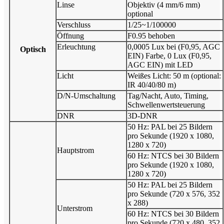
Linse
Objektiv (4 mm/6 mm)
optional
Verschluss
1/25~1/100000
Öffnung
F0.95 behoben
Erleuchtung
0,0005 Lux bei (F0,95, AGC
Optisch
EIN) Farbe, 0 Lux (F0,95,
AGC EIN) mit LED
Licht
Weißes Licht: 50 m (optional:
IR 40/40/80 m)
D/N-Umschaltung
Tag/Nacht, Auto, Timing,
Schwellenwertsteuerung
DNR
3D-DNR
50 Hz: PAL bei 25 Bildern
pro Sekunde (1920 x 1080,
1280 x 720)
Hauptstrom
60 Hz: NTCS bei 30 Bildern
pro Sekunde (1920 x 1080,
1280 x 720)
50 Hz: PAL bei 25 Bildern
pro Sekunde (720 x 576, 352
x 288)
Unterstrom
60 Hz: NTCS bei 30 Bildern
pro Sekunde (720 x 480, 352