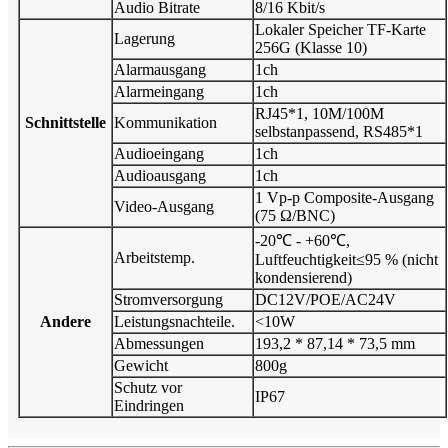
Audio Bitrate
8/16 Kbit/s
Lokaler Speicher TF-Karte
Lagerung
256G (Klasse 10)
Alarmausgang
1ch
Alarmeingang
1ch
RJ45*1, 10M/100M
Schnittstelle
Kommunikation
selbstanpassend, RS485*1
Audioeingang
1ch
Audioausgang
1ch
1 Vp-p Composite-Ausgang
Video-Ausgang
(75 Ω/BNC)
-20℃ - +60℃,
Arbeitstemp.
Luftfeuchtigkeit≤95 % (nicht
kondensierend)
Stromversorgung
DC12V/POE/AC24V
Andere
Leistungsnachteile.
<10W
Abmessungen
193,2 * 87,14 * 73,5 mm
Gewicht
800g
Schutz vor
IP67
Eindringen