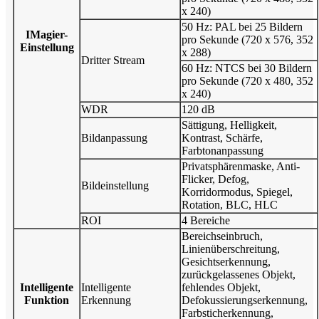
x 240)
50 Hz: PAL bei 25 Bildern
I
Magier-
pro Sekunde (720 x 576, 352
Einstellung
x 288)
Dritter Stream
60 Hz: NTCS bei 30 Bildern
pro Sekunde (720 x 480, 352
x 240)
WDR
120 dB
Sättigung, Helligkeit,
Bildanpassung
Kontrast, Schärfe,
Farbtonanpassung
Privatsphärenmaske, Anti-
Flicker, Defog,
Bildeinstellung
Korridormodus, Spiegel,
Rotation, BLC, HLC
ROI
4 Bereiche
Bereichseinbruch,
Linienüberschreitung,
Gesichtserkennung,
zurückgelassenes Objekt,
Intelligente
Intelligente
fehlendes Objekt,
Funktion
Erkennung
Defokussierungserkennung,
Farbsticherkennung,