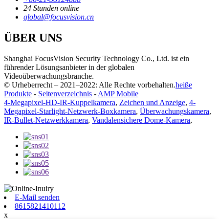
24 Stunden online
global@focusvision.cn
ÜBER UNS
Shanghai FocusVision Security Technology Co., Ltd. ist ein
führender Lösungsanbieter in der globalen
Videoüberwachungsbranche.
© Urheberrecht – 2021–2022: Alle Rechte vorbehalten.
heiße
Produkte
-
Seitenverzeichnis
-
AMP Mobile
4-Megapixel-HD-IR-Kuppelkamera
,
Zeichen und Anzeige
,
4-
Megapixel-Starlight-Netzwerk-Boxkamera
,
Überwachungskamera
,
IR-Bullet-Netzwerkkamera
,
Vandalensichere Dome-Kamera
,
E-Mail senden
8615821410112
x