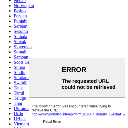
Nepali
Norwegian
Pashto
Persian
Punjabi
Serbian
Sesotho
Sinhala
Slovak
Slovenian
Somali
Samoan
Scots Gaelic
Shona
Sindhi
Sundanese
Swahili
Tajik
Tamil
Telugu
Thai
Ukrainian
Urdu
Uzbek
Vietnamese