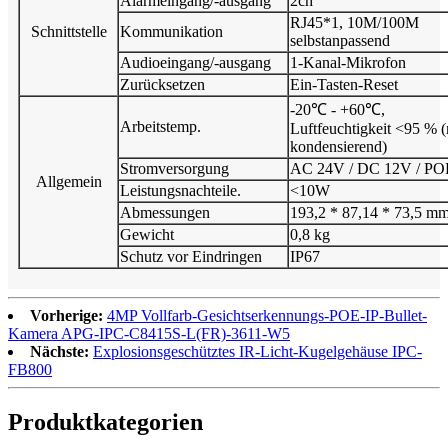
Alarmeingang/-ausgang
2ch
RJ45*1, 10M/100M
Schnittstelle
Kommunikation
selbstanpassend
Audioeingang/-ausgang
1-Kanal-Mikrofon
Zurücksetzen
Ein-Tasten-Reset
-20℃ - +60℃,
Arbeitstemp.
Luftfeuchtigkeit <95 % (
kondensierend)
Stromversorgung
AC 24V / DC 12V / PO
Allgemein
Leistungsnachteile.
<10W
Abmessungen
193,2 * 87,14 * 73,5 m
Gewicht
0,8 kg
Schutz vor Eindringen
IP67
Vorherige:
4MP Vollfarb-Gesichtserkennungs-POE-IP-Bullet-
Kamera APG-IPC-C8415S-L(FR)-3611-W5
Nächste:
Explosionsgeschütztes IR-Licht-Kugelgehäuse IPC-
FB800
Produktkategorien