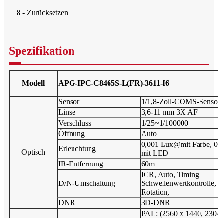
8 - Zurücksetzen
Spezifikation
Modell
APG-IPC-C8465S-L(FR)-3611-I6
Sensor
1/1,8-Zoll-COMS-Senso
Linse
3,6-11 mm 3X AF
Verschluss
1/25~1/100000
Öffnung
Auto
0,001 Lux@mit Farbe, 
Erleuchtung
Optisch
mit LED
IR-Entfernung
60m
ICR, Auto, Timing,
D/N-Umschaltung
Schwellenwertkontrolle,
Rotation,
DNR
3D-DNR
PAL: (2560 x 1440, 230