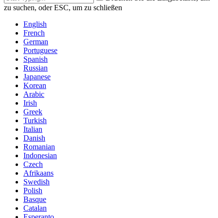
zu suchen, oder ESC, um zu schließen
English
French
German
Portuguese
Spanish
Russian
Japanese
Korean
Arabic
Irish
Greek
Turkish
Italian
Danish
Romanian
Indonesian
Czech
Afrikaans
Swedish
Polish
Basque
Catalan
Esperanto