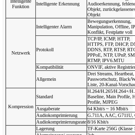
Intelligente
Intelligente Erkennung
Audioerkennung, fehlen
Funktion
Objekt, zurückgelassene
Objekt
Bewegungserkennung,
Intelligenter Alarm
Manipulation, Offline, IP
Konflikt, Festplatte voll
TCP/IP, ICMP, HTTP,
HTTPS, FTP, DHCP, D
Protokoll
DDNS, RTP, RTSP, RT
Netzwerk
PPPoE, NTP, UPnP, SM
RTMP, IPV6.MTU
Kompatibilität
ONVIF, aktive Registrie
Drei Streams, Heartbeat,
Allgemein
Passwortschutz, Black/W
Liste, 20-Kanal-Vorscha
H.264/H.265/H.264+/H.
Standard
Baseline, Main Profile, 
Profile, MJPEG
Kompression
Ausgaberate
64 Kbit/s ~ 16 Mbit/s
Audiokomprimierung
G.711A, AAC, G711U,
Audiokomprimierungsrate
8/16 Kbit/s
Lagerung
TF-Karte 256G (Klasse 