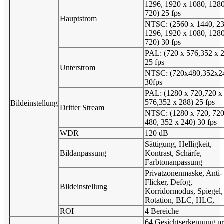
1296, 1920 x 1080, 128
720) 25 fps
Hauptstrom
NTSC: (2560 x 1440, 2
1296, 1920 x 1080, 128
720) 30 fps
PAL: (720 x 576,352 x 
25 fps
Unterstrom
NTSC: (720x480,352x2
30fps
PAL: (1280 x 720,720 x
576,352 x 288) 25 fps
Bildeinstellung
Dritter Stream
NTSC: (1280 x 720, 720
480, 352 x 240) 30 fps
WDR
120 dB
Sättigung, Helligkeit,
Bildanpassung
Kontrast, Schärfe,
Farbtonanpassung
Privatzonenmaske, Anti-
Flicker, Defog,
Bildeinstellung
Korridormodus, Spiegel,
Rotation, BLC, HLC,
ROI
4 Bereiche
64 Gesichtserkennung p