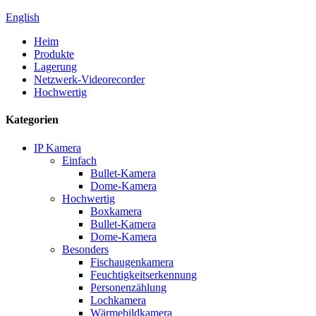
English
Heim
Produkte
Lagerung
Netzwerk-Videorecorder
Hochwertig
Kategorien
IP Kamera
Einfach
Bullet-Kamera
Dome-Kamera
Hochwertig
Boxkamera
Bullet-Kamera
Dome-Kamera
Besonders
Fischaugenkamera
Feuchtigkeitserkennung
Personenzählung
Lochkamera
Wärmebildkamera