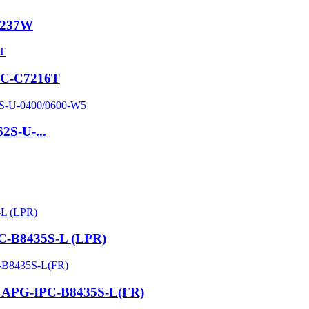
8237W
PC-C7216T
2S-U-...
C-B8435S-L (LPR)
g APG-IPC-B8435S-L(FR)