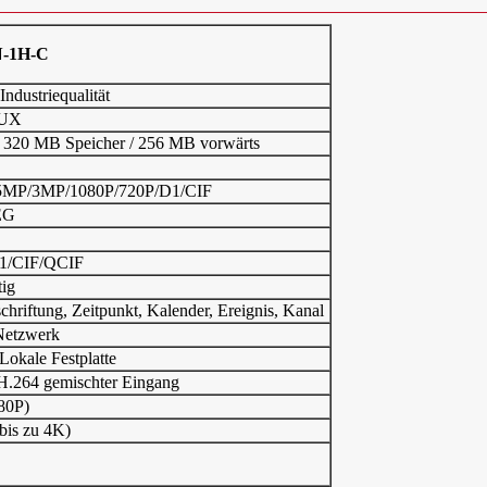
-1H-C
Industriequalität
NUX
 320 MB Speicher / 256 MB vorwärts
MP/3MP/1080P/720P/D1/CIF
EG
1/CIF/QCIF
tig
schriftung, Zeitpunkt, Kalender, Ereignis, Kanal
/Netzwerk
Lokale Festplatte
H.264 gemischter Eingang
080P)
bis zu 4K)