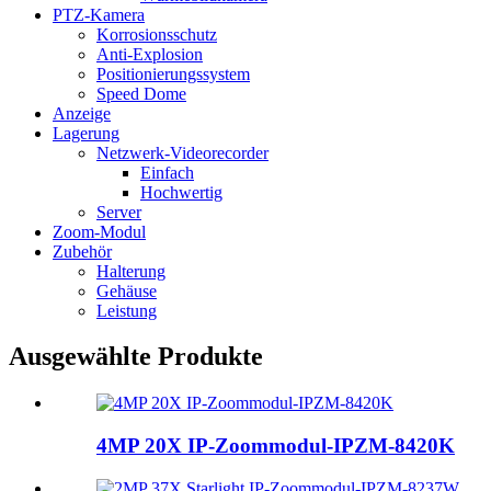
PTZ-Kamera
Korrosionsschutz
Anti-Explosion
Positionierungssystem
Speed ​​Dome
Anzeige
Lagerung
Netzwerk-Videorecorder
Einfach
Hochwertig
Server
Zoom-Modul
Zubehör
Halterung
Gehäuse
Leistung
Ausgewählte Produkte
4MP 20X IP-Zoommodul-IPZM-8420K