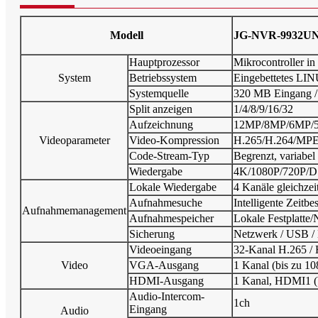
Modell
JG-NVR-9932UN
Hauptprozessor
Mikrocontroller in 
System
Betriebssystem
Eingebettetes LI
Systemquelle
320 MB Eingang /
Split anzeigen
1/4/8/9/16/32
Aufzeichnung
12MP/8MP/6MP/5
Videoparameter
Video-Kompression
H.265/H.264/MP
Code-Stream-Typ
Begrenzt, variabel
Wiedergabe
4K/1080P/720P/D
Lokale Wiedergabe
4 Kanäle gleichzei
Aufnahmesuche
Intelligente Zeitbe
Aufnahmemanagement
Aufnahmespeicher
Lokale Festplatte
Sicherung
Netzwerk / USB / 
Videoeingang
32-Kanal H.265 / 
Video
VGA-Ausgang
1 Kanal (bis zu 1
HDMI-Ausgang
1 Kanal, HDMI1 (
Audio-Intercom-
1ch
Eingang
Audio