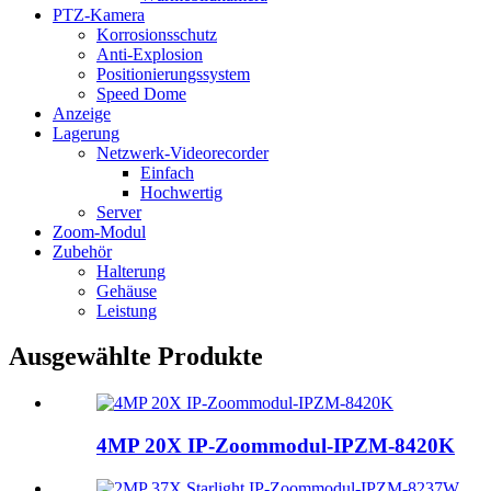
PTZ-Kamera
Korrosionsschutz
Anti-Explosion
Positionierungssystem
Speed ​​Dome
Anzeige
Lagerung
Netzwerk-Videorecorder
Einfach
Hochwertig
Server
Zoom-Modul
Zubehör
Halterung
Gehäuse
Leistung
Ausgewählte Produkte
4MP 20X IP-Zoommodul-IPZM-8420K