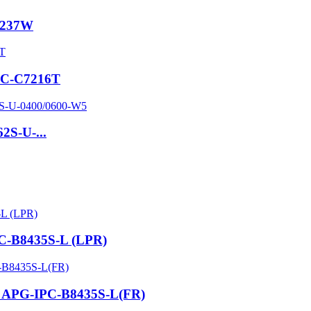
8237W
PC-C7216T
2S-U-...
C-B8435S-L (LPR)
g APG-IPC-B8435S-L(FR)