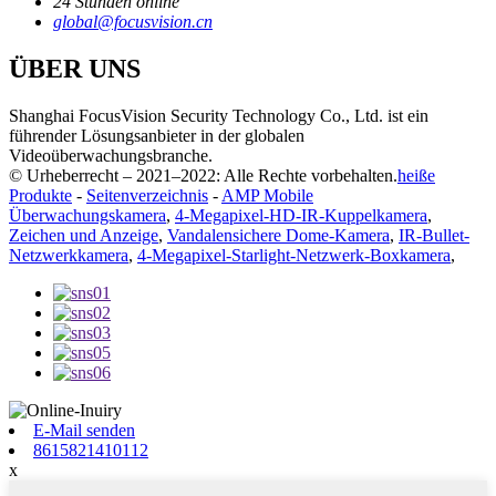
24 Stunden online
global@focusvision.cn
ÜBER UNS
Shanghai FocusVision Security Technology Co., Ltd. ist ein
führender Lösungsanbieter in der globalen
Videoüberwachungsbranche.
© Urheberrecht – 2021–2022: Alle Rechte vorbehalten.
heiße
Produkte
-
Seitenverzeichnis
-
AMP Mobile
Überwachungskamera
,
4-Megapixel-HD-IR-Kuppelkamera
,
Zeichen und Anzeige
,
Vandalensichere Dome-Kamera
,
IR-Bullet-
Netzwerkkamera
,
4-Megapixel-Starlight-Netzwerk-Boxkamera
,
E-Mail senden
8615821410112
x