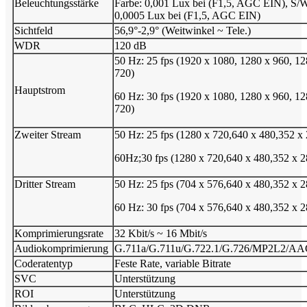
Beleuchtungsstärke
Farbe: 0,001 Lux bei (F1,5, AGC EIN), S/
0,0005 Lux bei (F1,5, AGC EIN)
Sichtfeld
56,9°-2,9° (Weitwinkel ~ Tele.)
WDR
120 dB
50 Hz: 25 fps (1920 x 1080, 1280 x 960, 12
720)
Hauptstrom
60 Hz: 30 fps (1920 x 1080, 1280 x 960, 12
720)
Zweiter Stream
50 Hz: 25 fps (1280 x 720,640 x 480,352 x
60Hz;30 fps (1280 x 720,640 x 480,352 x 2
Dritter Stream
50 Hz: 25 fps (704 x 576,640 x 480,352 x 2
60 Hz: 30 fps (704 x 576,640 x 480,352 x 2
Komprimierungsrate
32 Kbit/s ~ 16 Mbit/s
Audiokomprimierung
G.711a/G.711u/G.722.1/G.726/MP2L2/A
Coderatentyp
Feste Rate, variable Bitrate
SVC
Unterstützung
ROI
Unterstützung