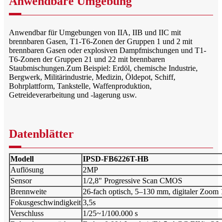
Anwendbare Umgebung
Anwendbar für Umgebungen von IIA, IIB und IIC mit
brennbaren Gasen, T1-T6-Zonen der Gruppen 1 und 2 mit
brennbaren Gasen oder explosiven Dampfmischungen und T1-
T6-Zonen der Gruppen 21 und 22 mit brennbaren
Staubmischungen.Zum Beispiel: Erdöl, chemische Industrie,
Bergwerk, Militärindustrie, Medizin, Öldepot, Schiff,
Bohrplattform, Tankstelle, Waffenproduktion,
Getreideverarbeitung und -lagerung usw.
Datenblätter
Modell
IPSD-FB6226T-HB
Auflösung
2MP
Sensor
1/2,8" Progressive Scan CMOS
Brennweite
26-fach optisch, 5–130 mm, digitaler Zoom 
Fokusgeschwindigkeit
3,5s
Verschluss
1/25~1/100.000 s