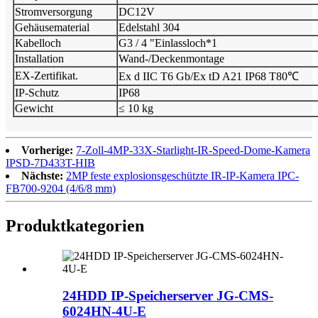
Stromversorgung
DC12V
Gehäusematerial
Edelstahl 304
Kabelloch
G3 / 4 "Einlassloch*1
Installation
Wand-/Deckenmontage
EX-Zertifikat.
Ex d IIC T6 Gb/Ex tD A21 IP68 T80℃
IP-Schutz
IP68
Gewicht
≤ 10 kg
Vorherige:
7-Zoll-4MP-33X-Starlight-IR-Speed-Dome-Kamera
IPSD-7D433T-HIB
Nächste:
2MP feste explosionsgeschützte IR-IP-Kamera IPC-
FB700-9204 (4/6/8 mm)
Produktkategorien
24HDD IP-Speicherserver JG-CMS-
6024HN-4U-E