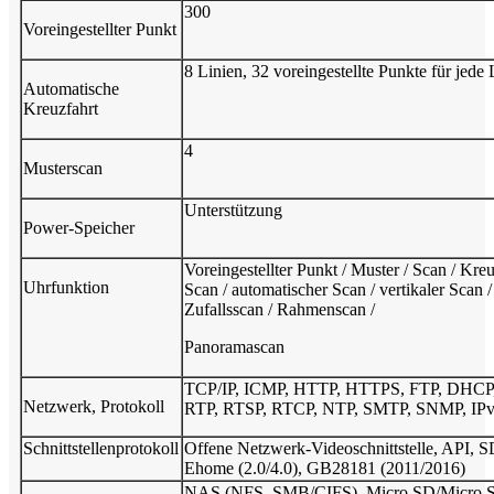
300
Voreingestellter Punkt
8 Linien, 32 voreingestellte Punkte für jede 
Automatische
Kreuzfahrt
4
Musterscan
Unterstützung
Power-Speicher
Voreingestellter Punkt / Muster / Scan / Kreu
Uhrfunktion
Scan / automatischer Scan / vertikaler Scan /
Zufallsscan / Rahmenscan /
Panoramascan
TCP/IP, ICMP, HTTP, HTTPS, FTP, DHCP
Netzwerk, Protokoll
RTP, RTSP, RTCP, NTP, SMTP, SNMP, IP
Schnittstellenprotokoll
Offene Netzwerk-Videoschnittstelle, API, 
Ehome (2.0/4.0), GB28181 (2011/2016)
NAS (NFS, SMB/CIFS), Micro SD/Micro