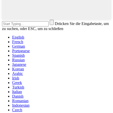
Drücken Sie die Eingabetaste, um
zu suchen, oder ESC, um zu schließen
English
French
German
Portuguese
Spanish
Russian
Japanese
Korean
Arabic
Irish
Greek
Turkish
Italian
Danish
Romanian
Indonesian
Czech