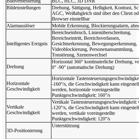
Bildverbesserung
BLC, HLC, 3D DNR
Bildeinstellungen
Drehung, Sättigung, Helligkeit, Kontrast, Sc
AGC, Weißabgleich sind über den Client od
Browser einstellbar
Alarmauslöser
Mobile Erkennung, Blockierungsalarm, abn
Bereichseinbruch, Linienüberschreitung,
Bereichseintritt, Bereichsverlassen,
Intelligentes Ereignis
Gesichtserkennung, Bewegungserkennung,
Videoblockierung, Personenansammlung,
Tonstörung, Szenenwechsel
Horizontal 360° kontinuierliche Drehung, ve
Drehung
0° -90° (automatische Drehung)
Horizontale Tastensteuerungsgeschwindigkei
Horizontale
-160°/s, die Geschwindigkeit kann eingestell
Geschwindigkeit
werden, horizontale voreingestellte
Punktgeschwindigkeit: 160°/s
Vertikale Tastensteuerungsgeschwindigkeit: 
Vertikale
-120°/s, die Geschwindigkeit kann eingestell
Geschwindigkeit
werden, vertikale voreingestellte
Punktgeschwindigkeit: 120°/s
Unterstützung
3D-Positionierung